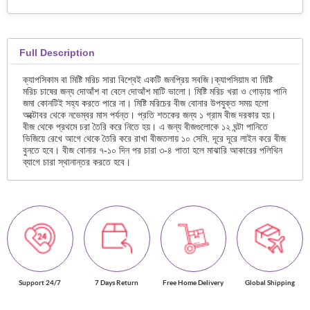
Full Description
ক্যাপসিকাম বা মিষ্টি মরিচ সারা বিশ্বেই একটি জনপ্রিয় সবজি।ক্যাপসিয়াম বা মিষ্টি
মরিচ চাষের জন্য দোআঁশ বা বেলে দোআঁশ মাটি ভালো। মিষ্টি মরিচ খরা ও গোড়ায় পানি
জমা কোনটিই সহ্য করতে পারে না। মিষ্টি মরিচের বীজ বোনার উপযুক্ত সময় হলো
অক্টোবর থেকে নভেম্বর মাস পর্যন্ত। প্রতি শতকের জন্য ১ গ্রাম বীজ দরকার হয়।
বীজ থেকে প্রথমে চরা তৈরি করে নিতে হয়। এ জন্য বীজগুলোকে ১২ ঘন্টা পানিতে
ভিজিয়ে রেখে আগে থেকে তৈরি করে রাখা বীজতলায় ১০ সেমি. দূরে দূরে লাইন করে বীজ
বুনতে হবে। বীজ বোনার ৭-১০ দিন পর চারা ৩-৪ পাতা হলে মাঝারি আকারের পলিথিন
ব্যাগে চারা স্থানান্তর করতে হবে।
Support 24/7
7 Days Return
Free Home Delivery
Global Shipping