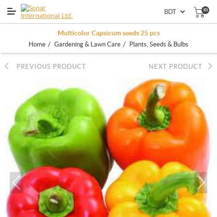
(0)
Multicolor Capsicum seeds 25 pcs
/
/
Home
Gardening & Lawn Care
Plants, Seeds & Bulbs
PREVIOUS PRODUCT
NEXT PRODUCT